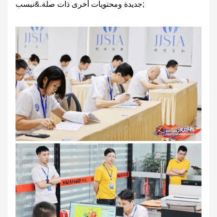
جديدة ومحتويات أخرى ذات صلة.&نبسب;