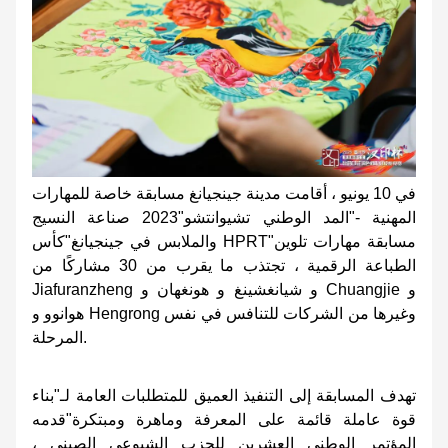
في 10 يونيو ، أقامت مدينة جينجيانغ مسابقة خاصة للمهارات
المهنية -"المد الوطني تشيوانتشو"2023 صناعة النسيج
والملابس في جينجيانغ"كأس HPRT"مسابقة مهارات تلوين
الطباعة الرقمية ، تجتذب ما يقرب من 30 مشاركًا من
Jiafuranzheng و شيانغشينغ و هونغهان و Chuangjie و
هوانوو و Hengrong وغيرها من الشركات للتنافس في نفس
المرحلة.
تهدف المسابقة إلى التنفيذ العميق للمتطلبات العامة لـ"بناء
قوة عاملة قائمة على المعرفة وماهرة ومبتكرة"قدمه
المؤتمر الوطني العشرين للحزب الشيوعي الصيني ،