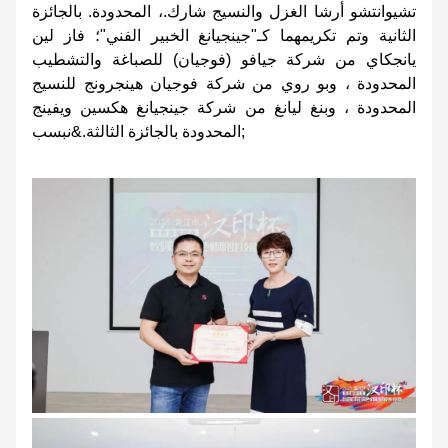
تشيوانتشو أرشا الغزل والنسيج شارك.، المحدودة. بالجائزة
الثانية وتم تكريمهما كـ"جينجيانغ الخبير الفني"؛ فاز لين
يانجكاي من شركة جيافو (فوجيان) للصباغة والتشطيب
المحدودة ، وبو روي من شركة فوجيان هينجرونج للنسيج
المحدودة ، وبنغ ليانغ من شركة جينجيانغ هكسين ويفينج
المحدودة بالجائزة الثالثة.&نبسب;