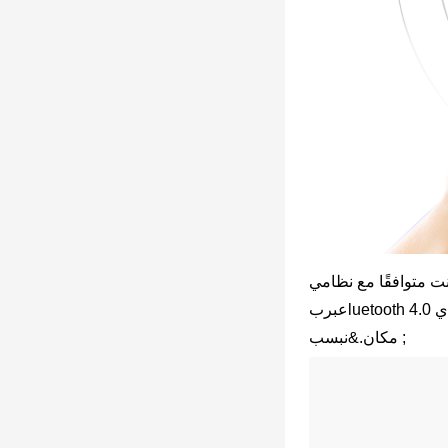
 ويسهل طباعة الملصقات من الأجهزة المحمولة
luetooth 4.0 في نطاق 10 أمتار. بفضل تصميمها الخفيف الوزن ، يمكنك وضع الطابعة في الجيب والاستمتاع بالطباعة في أي وقت وفي أي
عبر
ب
مكان.&نبسب ;