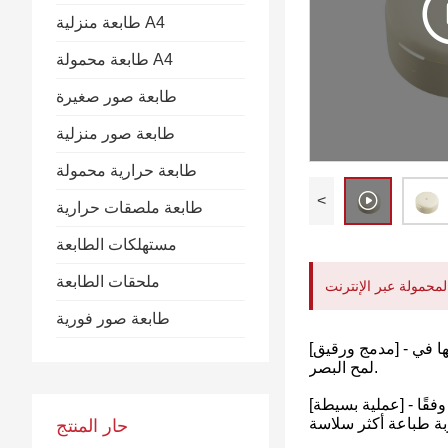
طابعة منزلية A4
طابعة محمولة A4
طابعة صور صغيرة
طابعة صور منزلية
طابعة حرارية محمولة
<
طابعة ملصقات حرارية
مستهلكات الطابعة
ملحقات الطابعة
محمولة عبر الإنترنت
طابعة صور فورية
[مدمج ورقيق] - مظهر رقيق مثل علبة البودرة ، قشرة ناعمة وناعمة مثل بشرة الطفل. مع هذا المظهر الجميل والأداء العالي ، ستقع في حبها في
لمح البصر.
[عملية بسيطة] - اضغط مع الاستمرار على زر اللمس الكهربائي لبضع ثوان لتشغيل أو إيقاف تشغيل صانع الملصقات ، وقم بتحميل الورق وفقًا
حار المنتج