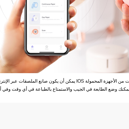
يمكن أن يكون صانع الملصقات عبر الإنترنت متوافقًا مع نظامي IOS و ذكري المظهر ،