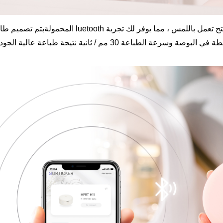
HPRT المحمولة
ب
تم تصميم طابعة الملصقات luetooth عبر الإنترنت بمظهر صن
طباعة أنيقة. يمكن أن تحقق الدقة العالية 203 نقطة في البوصة وسرعة الطباعة 30 مم 