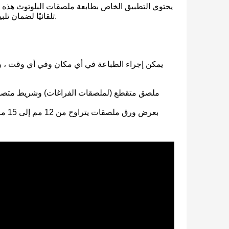
تحديثها باستمرار) / يمكن إدراج الصور / إنشاء رمز 1D / 2D تلقائيًا لضمان تلبية الاحتياجات المختلفة الاحتياجات.
طابعة حرارية محمولة بدون حبر للهاتف والكمبيوتر المحمول
بعرض