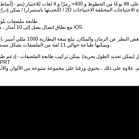
[اتصال لاسلكي] - طابعة ملصقات 
4.0 مع نطاق اتصال يصل إلى 10 أمتار ، متوافقة مع هواتف iOS
ويمكنها طباعة حوالي 11 لفة من الملصقات بشكل مستمر بعد اكتمال الشحن.
اللاسلكية المحمو
طابعة واي فاي A4 مدمجة للبدلة المنزلية
طابعة حرارية صغيرة محمولة A4 تعمل بالبلوتوث
 ورق ملصقات يتراوح من 12 مم إلى 15 مم. علاوة على ذلك ، يحتوي ورقنا على مجموعة متنوعة من الألو