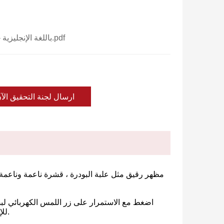
دليل البدء السريع HPRT H11 - باللغة الإنجليزية.pdf
ارسال لجنة التحقيق الآ
للإرشادات الواردة في دليل البدء السريع. يمنحك الغطاء المغناطيسي تجربة طباعة أكثر سلاسة.