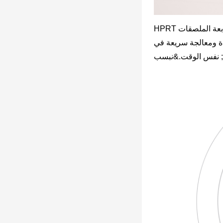
دوق مسحوق دقيق ووظيفة فتح تعمل باللمس ، مما يوفر لك تجربة
/ ثانية نتيجة طباعة عالية الجودة ومعالجة سريعة في
نفس الوقت.&نبسب ;