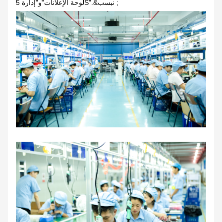
لوحة الإعلانات"و"إدارة 5S".&نبسب ;