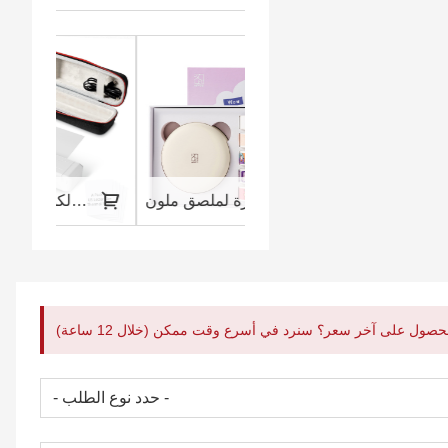
طابعة HPRT المحمولة واللاسلكية A4
بدلة طابعة ملصقات صغيرة لملصق ملون
طابعة حرارية محمولة بدون حبر لل
حصول على آخر سعر؟ سنرد في أسرع وقت ممكن (خلال 12 ساعة)