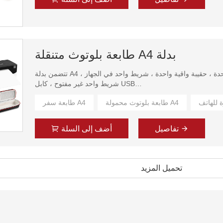
] - يبلغ حجم طابعة السفر المحمولة HPRT
حوالي ضعفي ايفون
متعة ؛ جيد بشكل خاص للطباعة في حالات الطوارئ أثناء التنقل أو
سفر للعمل ؛ اطبع في أي وقت وفي أي مكان. (ملاحظة: MT800
في كل مرة نظرًا لطبيعة كونها طابعة محمولة وليست ماسح ضوئي
طابعة بلوتوث متنقلة A4 بدلة
أو طابعة ملونة).
تتضمن بدلة A4 طابعة السفر عبر البلوتوث هذه: طابعة واحدة ، حقيبة واقية واحدة ، شريط واحد في الجهاز ،
 مع نص أسود قوي ومقاوم للماء بشكل مقروء في ملفات بي دي إف
شريط واحد غير مفتوح ، كابل USB
أو كلمة
واحد ، عبوة واحدة من الورق عالي الجودة.
حبر. لا الحبر مسدود. لا تسرب الحبر. إلى جانب ذلك ، نوصي بشدة
 للهاتف
طابعة بلوتوث محمولة A4
طابعة سفر A4
بشراء ورق HPRT
[فائقة
الاكتناز
غير مدعومة في الطابعة حاليًا).
تفاصيل
أضف إلى السلة
و
قابلية التنقل
[توافق عالي] - لا تدعم الطابعة المحمولة HPRT
] - يبلغ حجم طابعة السفر المحمولة HPRT
MT800
حوالي ضعفي ايفون
الهاتف المحمول IOS
تحميل المزيد
متعة ؛ جيد بشكل خاص للطباعة في حالات الطوارئ أثناء التنقل أو
و ذكري المظهر
سفر للعمل ؛ اطبع في أي وقت وفي أي مكان. (ملاحظة: MT800
عن طريق اتصال بلوتوث
في كل مرة نظرًا لطبيعة كونها طابعة محمولة وليست ماسح ضوئي
فحسب ، بل تتوافق أيضًا مع ماك
أو طابعة ملونة).
و شبابيك
، وكمبيوتر لينكس
 مع نص أسود قوي ومقاوم للماء بشكل مقروء في ملفات بي دي إف