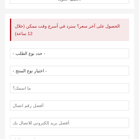
[طابعة لاسلكية صغيرة الحجم] - أصغر من هاتفك ، طابعة
ملصقات الصور HPRT
صغيرة بما يكفي لوضعها في حقيبة يدك أو جيبك أو حتى حقيبتك.
كابل شحن من النوع C مع 35 طبعة لكل شحنة ، يجعل رحلتك
الحصول على آخر سعر؟ سنرد في أسرع وقت ممكن (خلال
خالية من العبء.
12 ساعة)
[مطبعة
a AR
حية
فيديو
] - اطبع مقطع فيديو وامسح ضوئيًا الصورة التي طبعتها باستخدام
AR
، يمكنك مشاهدة الفيديو الذي تختاره.
[إضفاء الطابع الشخصي على صورك عبر التطبيق] - قم بتنزيل
التطبيق المجاني هاي فوتو
لإنشاء صور مجمعة وتخصيص اللقطات الخاصة بك باستخدام
مرشحات مذهلة وحدود مثيرة للاهتمام وملصقات رائعة ونص
مضحك وأزواج مخصصة أخرى.
[اتصال بلوتوث
] - يمكن توصيل طابعة الصور زينك