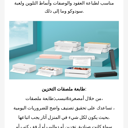
مناسب لطباعة العقود والوصفات وأنماط التلوين ولعبة
سودوكو وما إلى ذلك.
:
طابعة ملصقات التخزين
&نبسب;طابعة ملصقات،
من خلال أ
مصغرة
تساعدك على تحقيق تصنيف واضح للضروريات اليومية ،
بحيث يكون لكل شيء في المنزل آثار يجب اتباعها.
سواء كانت صناديق تخزين أو دواليب أو أرفف كتب أو