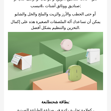
صناديق ووثائق أشتات ،&نبسب;
أو حتى الحطب والأرز والزيت والملح والخل والشاي
و
يمكن أن تساعدك آلة الملصقات الصغيرة هذه على إكمال
التخزين والتنظيم بشكل أفضل.
:
بطاقة شحن
طابعة
كعلامة تجارية رائدة في صناعة الطباعة الصينية ،