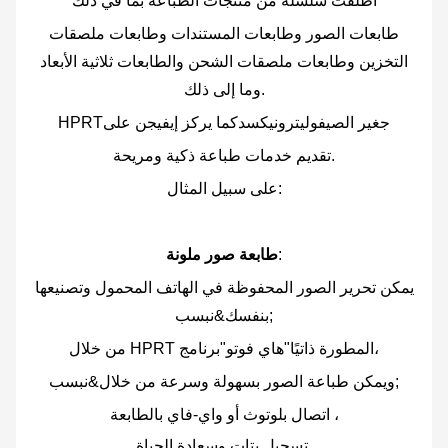
أطلقت سلسلة من منتجات الطباعة بما في ذلك
طابعات الصور وطابعات المستندات وطابعات ملصقات
التخزين وطابعات ملصقات الشحن والطابعات ثلاثية الأبعاد
وما إلى ذلك.
ج
غير الصيف
و
ليترونيكس
د
كما يركز إيفيجن على
HPRT
تقديم خدمات طباعة ذكية ومريحة.
على سبيل المثال:
:
طابعة صور ملونة
يمكن تحرير الصور المحفوظة في الهاتف المحمول وتصنيعها
بنفسك&نبسب;
من خلال HPRT المطورة ذاتيًا"هاي فوتو"برنامج،
ويمكن طباعة الصور بسهولة وسرعة من خلال&نبسب;
اتصال بلوتوث أو واي-فاي بالطابعة ،
تسجيل بتات وسعادة الحياة.