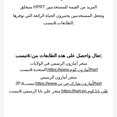
سيخلق HPRT المزيد من القيمة للمستخدمين
وتجعل المستخدمين يختبرون الحياة الرائعة التي توفرها
الطابعات.&نبسب;
تعال واحصل على هذه الطابعات من:&نبسب;
متجر أمازون الرسمي في الولايات
https://www.أمازون.كوم/hprt
المتحدة:&نبسب;
متجر أمازون الرسمي
https://www.أمازون.شارك.جي بي/hprt
JP:&نبسب;
https://hprt.en.علي بابا.كوم
متجر علي بابا الرسمي:&نبسب;